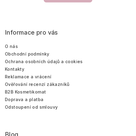
Z
á
Informace pro vás
p
a
O nás
t
Obchodní podmínky
í
Ochrana osobních údajů a cookies
Kontakty
Reklamace a vrácení
Ověřování recenzí zákazníků
B2B Kosmetikomat
Doprava a platba
Odstoupení od smlouvy
Blog