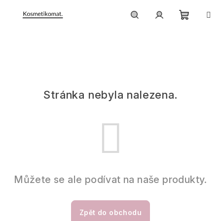
Přejít
na
obsah
Nákupn
Hledat
Přihlášení
A safra! Něco se pokazilo.
košík
Stránka nebyla nalezena.
Můžete se ale podívat na naše produkty.
Zpět do obchodu